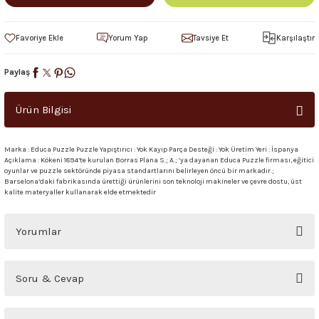
Yorum Yap
Tavsiye Et
Karşılaştır
Paylaş
Ürün Bilgisi
Marka : Educa Puzzle Puzzle Yapıştırıcı : Yok Kayıp Parça Desteği : Yok Üretim Yeri : İspanya
Açıklama : Kökeni 1894’te kurulan Borras Plana S.; A.; ‘ya dayanan Educa Puzzle firması, eğitici
oyunlar ve puzzle sektöründe piyasa standartlarını belirleyen öncü bir markadır.;
Barselona’daki fabrikasında ürettiği ürünlerini son teknoloji makineler ve çevre dostu, üst
kalite materyaller kullanarak elde etmektedir
Yorumlar
Bu ürüne ilk yorumu siz yapın!
Soru & Cevap
Yorum Yaz