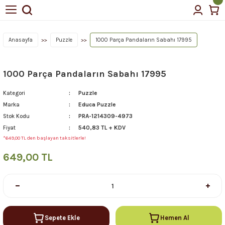
Anasayfa
Puzzle
1000 Parça Pandaların Sabahı 17995
1000 Parça Pandaların Sabahı 17995
Puzzle
Kategori
Educa Puzzle
Marka
PRA-1214309-4973
Stok Kodu
540,83 TL + KDV
Fiyat
*649,00 TL den başlayan taksitlerle!
649,00 TL
Sepete Ekle
Hemen Al