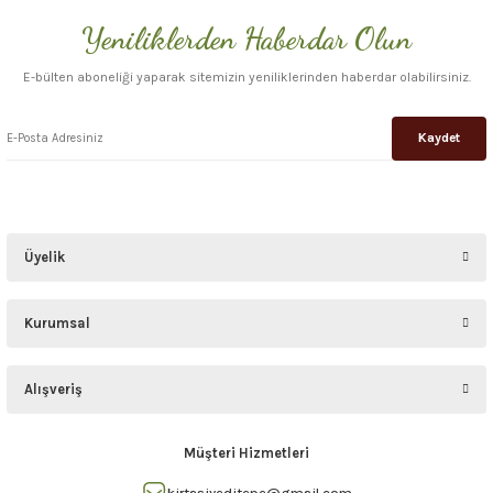
Yeniliklerden Haberdar Olun
Gönder
E-bülten aboneliği yaparak sitemizin yeniliklerinden haberdar olabilirsiniz.
Kaydet
Üyelik
Kurumsal
Alışveriş
Müşteri Hizmetleri
kirtasiyeditepe@gmail.com