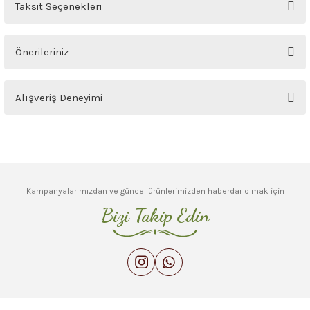
Ürün hakkında henüz soru sorulmamış.
Taksit Seçenekleri
Soru Sor
Önerileriniz
Bu ürünün fiyat bilgisi, resim, ürün açıklamalarında ve diğer konularda
Alışveriş Deneyimi
yetersiz gördüğünüz noktaları öneri formunu kullanarak tarafımıza
iletebilirsiniz.
Görüş ve önerileriniz için teşekkür ederiz.
Sitemize ilk yorumu siz yapın!
Ürün resmi kalitesiz, bozuk veya görüntülenemiyor.
Deneyimini Paylaş
Ürün açıklamasında eksik bilgiler bulunuyor.
Kampanyalarımızdan ve güncel ürünlerimizden haberdar olmak için
Ürün bilgilerinde hatalar bulunuyor.
Bizi Takip Edin
Ürün fiyatı diğer sitelerden daha pahalı.
Bu ürüne benzer farklı alternatifler olmalı.