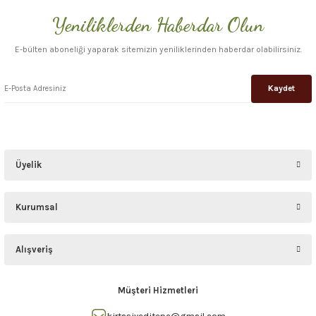
Yeniliklerden Haberdar Olun
Gönder
E-bülten aboneliği yaparak sitemizin yeniliklerinden haberdar olabilirsiniz.
Kaydet
Üyelik
Kurumsal
Alışveriş
Müşteri Hizmetleri
kirtasiyeditepe@gmail.com