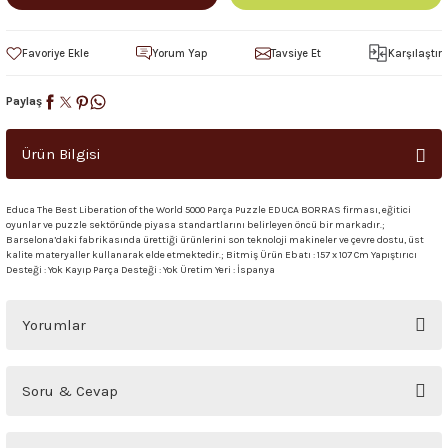
Yorum Yap
Tavsiye Et
Karşılaştır
Paylaş
Ürün Bilgisi
Educa The Best Liberation of the World 5000 Parça Puzzle EDUCA BORRAS firması, eğitici
oyunlar ve puzzle sektöründe piyasa standartlarını belirleyen öncü bir markadır.;
Barselona’daki fabrikasında ürettiği ürünlerini son teknoloji makineler ve çevre dostu, üst
kalite materyaller kullanarak elde etmektedir.; Bitmiş Ürün Ebatı : 157 x 107 Cm Yapıştırıcı
Desteği : Yok Kayıp Parça Desteği : Yok Üretim Yeri : İspanya
Yorumlar
Bu ürüne ilk yorumu siz yapın!
Soru & Cevap
Yorum Yaz