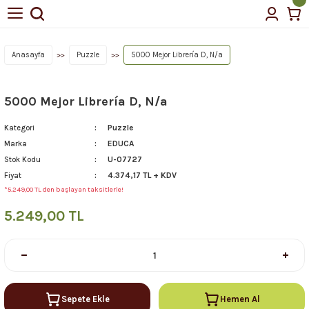
Anasayfa
Puzzle
5000 Mejor Librería D, N/a
5000 Mejor Librería D, N/a
Puzzle
Kategori
EDUCA
Marka
U-07727
Stok Kodu
4.374,17 TL + KDV
Fiyat
*5.249,00 TL den başlayan taksitlerle!
5.249,00 TL
Sepete Ekle
Hemen Al