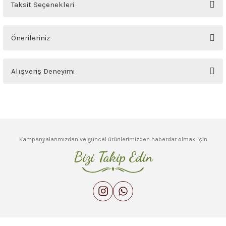
Ürün hakkında henüz soru sorulmamış.
Taksit Seçenekleri
Soru Sor
Önerileriniz
Bu ürünün fiyat bilgisi, resim, ürün açıklamalarında ve diğer konularda
Alışveriş Deneyimi
yetersiz gördüğünüz noktaları öneri formunu kullanarak tarafımıza
iletebilirsiniz.
Görüş ve önerileriniz için teşekkür ederiz.
Sitemize ilk yorumu siz yapın!
Ürün resmi kalitesiz, bozuk veya görüntülenemiyor.
Deneyimini Paylaş
Ürün açıklamasında eksik bilgiler bulunuyor.
Kampanyalarımızdan ve güncel ürünlerimizden haberdar olmak için
Ürün bilgilerinde hatalar bulunuyor.
Bizi Takip Edin
Ürün fiyatı diğer sitelerden daha pahalı.
Bu ürüne benzer farklı alternatifler olmalı.