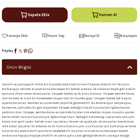
Sepete Ekle
Hemen Al
Yorum Yap
Tavsiye Et
Karşılaştır
Paylaş
Ürün Bilgisi
Sevimli ve yumuşacık! Minik bir kuzudan daha tatlı bir evcil hayvan olabilir mi? Bu şirin
Barbie oyun setinde at arabasına benzeyen bir bebek arabası ile sallanan beşik gibi bakım
oyununa ilham veren aksesuarlar, Skipper bebek ve iki kuzu bulunur. Skipper pembe korse,
mor tül etek ve mavi bir kurdeleden oluşan tatlı bir kıyafet giyer. Skipper bebek tek başına
ayakta duramaz. Renkler ve süslemeler çeşitlilik gösterebilir. Bu Barbie oyun setiyle oyun,
beslenme, uyku dolu bir gün başlarken Skipper bebeğin küçük kuzularıyla ilgilenmesine
yardımcı olun. Skipper, pembe korse ve üzerinde tül olan mor etekten oluşan masalsı pastel
tonlarındaki tarzıyla kuzularıyla ilgilenmeye hazır. Bebeğin kahverengi saçlarında, ona ışıltı
katan mor şerit vardır. Parlak mavi saç tokası, kemeri ve ayakkabı aksesuarları kombinine
renk katar. Çocuklar iki biberon ve iki mama kabının yanı sıra kuzular için battaniye ve tarak
bulunan bu setle bakım oyunlarını keşfedebilir. Kuzuları at arabasına benzeyen bebek
arabasına koyup yürüyüşe çıkabilir ve sonra uyku saati geldiğinde onları yavaşça beşiğe