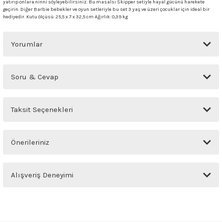
yatırıp onlara ninni söyleyebilirsiniz. Bu masalsı Skipper setiyle hayal gücünü harekete
geçirin. Diğer Barbie bebekler ve oyun setleriyle bu set 3 yaş ve üzeri çocuklar için ideal bir
hediyedir. Kutu ölçüsü: 25,5 x 7 x 32,5 cm Ağırlık: 0,39 kg
Yorumlar
Bu ürüne ilk yorumu siz yapın!
Soru & Cevap
Yorum Yaz
Ürün hakkında henüz soru sorulmamış.
Taksit Seçenekleri
Soru Sor
Önerileriniz
Bu ürünün fiyat bilgisi, resim, ürün açıklamalarında ve diğer konularda
Alışveriş Deneyimi
yetersiz gördüğünüz noktaları öneri formunu kullanarak tarafımıza
iletebilirsiniz.
Görüş ve önerileriniz için teşekkür ederiz.
Sitemize ilk yorumu siz yapın!