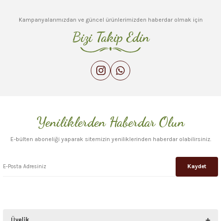
Ürün resmi kalitesiz, bozuk veya görüntülenemiyor.
Deneyimini Paylaş
Ürün açıklamasında eksik bilgiler bulunuyor.
Kampanyalarımızdan ve güncel ürünlerimizden haberdar olmak için
Ürün bilgilerinde hatalar bulunuyor.
Bizi Takip Edin
Ürün fiyatı diğer sitelerden daha pahalı.
Bu ürüne benzer farklı alternatifler olmalı.
Yeniliklerden Haberdar Olun
Gönder
E-bülten aboneliği yaparak sitemizin yeniliklerinden haberdar olabilirsiniz.
Kaydet
Üyelik