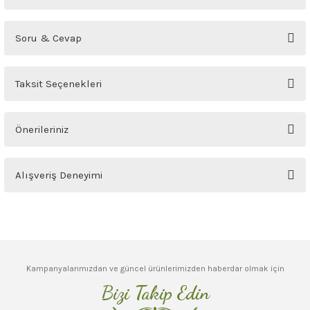
Bu ürüne ilk yorumu siz yapın!
Soru & Cevap
Yorum Yaz
Ürün hakkında henüz soru sorulmamış.
Taksit Seçenekleri
Soru Sor
Önerileriniz
Bu ürünün fiyat bilgisi, resim, ürün açıklamalarında ve diğer konularda
Alışveriş Deneyimi
yetersiz gördüğünüz noktaları öneri formunu kullanarak tarafımıza
iletebilirsiniz.
Görüş ve önerileriniz için teşekkür ederiz.
Sitemize ilk yorumu siz yapın!
Ürün resmi kalitesiz, bozuk veya görüntülenemiyor.
Deneyimini Paylaş
Ürün açıklamasında eksik bilgiler bulunuyor.
Kampanyalarımızdan ve güncel ürünlerimizden haberdar olmak için
Ürün bilgilerinde hatalar bulunuyor.
Bizi Takip Edin
Ürün fiyatı diğer sitelerden daha pahalı.