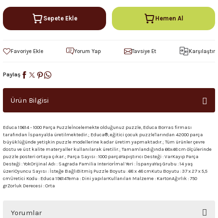
Sepete Ekle
Hemen Al
Yorum Yap
Tavsiye Et
Karşılaştır
Paylaş
Ürün Bilgisi
Educa 19614 - 1000 Parça Puzzleİncelemekte olduğunuz puzzle, Educa Borras firması
tarafından İspanya'da üretilmektedir.; Educa®, eğitici çocuk puzzle'larından 42000 parça
büyüklüğünde yetişkin puzzle modellerine kadar üretim yapmaktadır.; Tüm ürünler çevre
dostu ve üst kalite materyaller kullanılarak üretilir.; Tamamlandığında 68x48 cm ölçülerinde
puzzle posteri ortaya çıkar.; Parça Sayısı : 1000 parçaYapıştırıcı Desteği : VarKayıp Parça
Desteği : YokOrijinal Adı : Sagrada Familia Interiorİmal Yeri : İspanyaYaş Grubu : 14 yaş
üzeriOyuncu Sayısı : İsteğe BağlıBitmiş Puzzle Boyutu : 68 x 48 cmKutu Boyutu : 37 x 27 x 5,5
cmÜretici Kodu : Educa 19614Tema : Dini yapılarKullanılan Malzeme : KartonAğırlık : 750
grZorluk Derecesi : Orta
Yorumlar