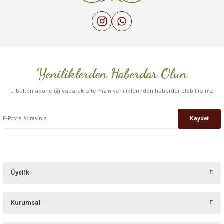
Bu ürüne benzer farklı alternatifler olmalı.
Yeniliklerden Haberdar Olun
Gönder
E-bülten aboneliği yaparak sitemizin yeniliklerinden haberdar olabilirsiniz.
Kaydet
Üyelik
Kurumsal