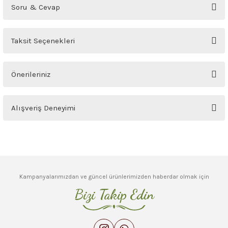
Bu ürüne ilk yorumu siz yapın!
Soru & Cevap
Yorum Yaz
Ürün hakkında henüz soru sorulmamış.
Taksit Seçenekleri
Soru Sor
Önerileriniz
Bu ürünün fiyat bilgisi, resim, ürün açıklamalarında ve diğer konularda
Alışveriş Deneyimi
yetersiz gördüğünüz noktaları öneri formunu kullanarak tarafımıza
iletebilirsiniz.
Görüş ve önerileriniz için teşekkür ederiz.
Sitemize ilk yorumu siz yapın!
Ürün resmi kalitesiz, bozuk veya görüntülenemiyor.
Deneyimini Paylaş
Ürün açıklamasında eksik bilgiler bulunuyor.
Kampanyalarımızdan ve güncel ürünlerimizden haberdar olmak için
Ürün bilgilerinde hatalar bulunuyor.
Bizi Takip Edin
Ürün fiyatı diğer sitelerden daha pahalı.
Bu ürüne benzer farklı alternatifler olmalı.