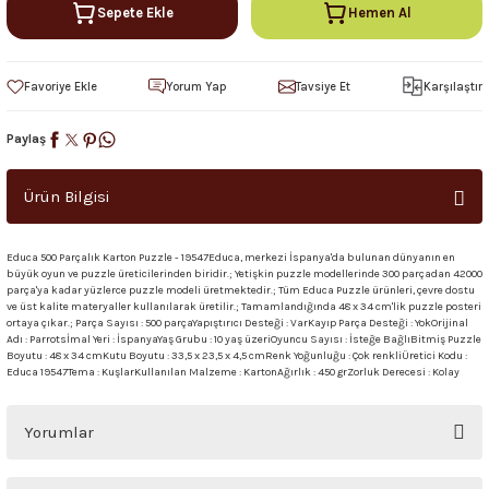
Sepete Ekle
Hemen Al
Yorum Yap
Tavsiye Et
Karşılaştır
Paylaş
Ürün Bilgisi
Educa 500 Parçalık Karton Puzzle - 19547Educa, merkezi İspanya'da bulunan dünyanın en
büyük oyun ve puzzle üreticilerinden biridir.; Yetişkin puzzle modellerinde 300 parçadan 42000
parça'ya kadar yüzlerce puzzle modeli üretmektedir.; Tüm Educa Puzzle ürünleri, çevre dostu
ve üst kalite materyaller kullanılarak üretilir.; Tamamlandığında 48 x 34 cm'lik puzzle posteri
ortaya çıkar.; Parça Sayısı : 500 parçaYapıştırıcı Desteği : VarKayıp Parça Desteği : YokOrijinal
Adı : Parrotsİmal Yeri : İspanyaYaş Grubu : 10 yaş üzeriOyuncu Sayısı : İsteğe BağlıBitmiş Puzzle
Boyutu : 48 x 34 cmKutu Boyutu : 33,5 x 23,5 x 4,5 cmRenk Yoğunluğu : Çok renkliÜretici Kodu :
Educa 19547Tema : KuşlarKullanılan Malzeme : KartonAğırlık : 450 grZorluk Derecesi : Kolay
Yorumlar