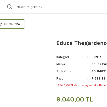
gh.900 W/, N/a
Educa Thegardenof
Puzzle
Kategori
Educa Pu
Marka
EDU14831
Stok Kodu
7.533,33 
Fiyat
*9.040,00 TL den başlayan taksitlerle!
9.040,00 TL