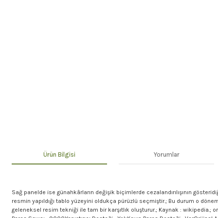
Ürün Bilgisi
Yorumlar
Sağ panelde ise günahkârların değişik biçimlerde cezalandırılışının gösteridi
resmin yapıldığı tablo yüzeyini oldukça pürüzlü seçmiştir.; Bu durum o döne
geleneksel resim tekniği ile tam bir karşıtlık oluşturur.; Kaynak : wikiped