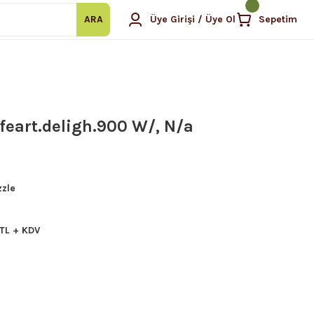
ARA
Üye Girişi / Üye Ol
Sepetim
eart.deligh.900 W/, N/a
zzle
TL + KDV