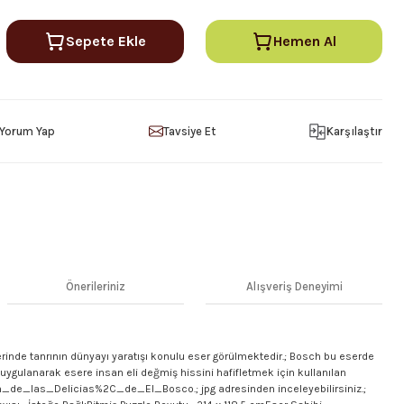
Sepete Ekle
Hemen Al
Yorum Yap
Tavsiye Et
Karşılaştır
Önerileriniz
Alışveriş Deneyimi
erinde tanrının dünyayı yaratışı konulu eser görülmektedir.; Bosch bu eserde
ygulanarak esere insan eli değmiş hissini hafifletmek için kullanılan
%ADn_de_las_Delicias%2C_de_El_Bosco.; jpg adresinden inceleyebilirsiniz.;