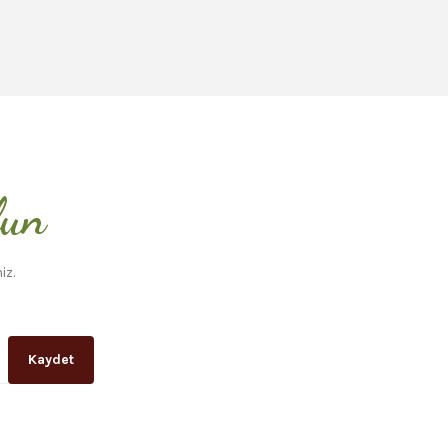
lun
iz.
Kaydet