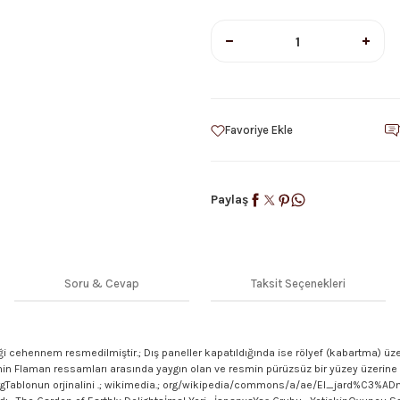
Paylaş
Soru & Cevap
Taksit Seçenekleri
ği cehennem resmedilmiştir.; Dış paneller kapatıldığında ise rölyef (kabartma) üz
min Flaman ressamları arasında yaygın olan ve resmin pürüzsüz bir yüzey üzerine u
ia.; orgTablonun orjinalini .; wikimedia.; org/wikipedia/commons/a/ae/El_jard%C3