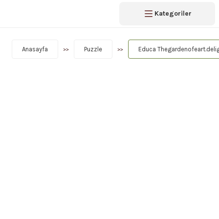
Kategoriler
Anasayfa
Puzzle
Educa Thegardenofeart.deli