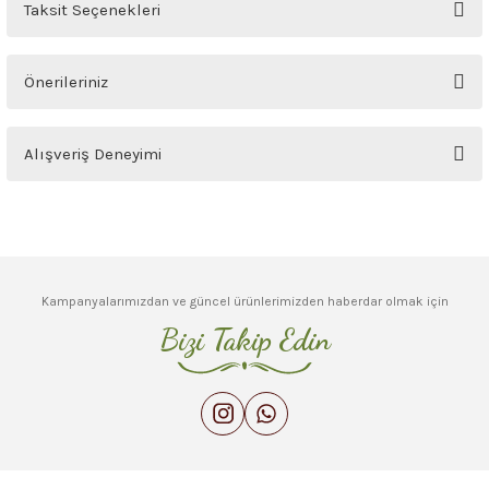
Ürün hakkında henüz soru sorulmamış.
Taksit Seçenekleri
Soru Sor
Önerileriniz
Bu ürünün fiyat bilgisi, resim, ürün açıklamalarında ve diğer konularda
Alışveriş Deneyimi
yetersiz gördüğünüz noktaları öneri formunu kullanarak tarafımıza
iletebilirsiniz.
Görüş ve önerileriniz için teşekkür ederiz.
Sitemize ilk yorumu siz yapın!
Ürün resmi kalitesiz, bozuk veya görüntülenemiyor.
Deneyimini Paylaş
Ürün açıklamasında eksik bilgiler bulunuyor.
Kampanyalarımızdan ve güncel ürünlerimizden haberdar olmak için
Ürün bilgilerinde hatalar bulunuyor.
Bizi Takip Edin
Ürün fiyatı diğer sitelerden daha pahalı.
Bu ürüne benzer farklı alternatifler olmalı.