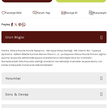
Yorum Yap
Tavsiye Et
Karşılaştır
Paylaş
Ürün Bilgisi
Marka : Educa Puzzle Puzzle Yapıştırıcı : Yok Kayıp Parça Desteği : Yok Üretim Yeri : İspanya
Açıklama : Kökeni 1894’te kurulan Borras Plana S.; A.; ‘ya dayanan Educa Puzzle firması, eğitici
oyunlar ve puzzle sektöründe piyasa standartlarını belirleyen öncü bir markadır.;
Barselona’daki fabrikasında ürettiği ürünlerini son teknoloji makineler ve çevre dostu, üst
kalite materyaller kullanarak elde etmektedir
Yorumlar
Bu ürüne ilk yorumu siz yapın!
Soru & Cevap
Yorum Yaz