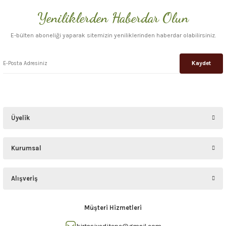
Yeniliklerden Haberdar Olun
Gönder
E-bülten aboneliği yaparak sitemizin yeniliklerinden haberdar olabilirsiniz.
Kaydet
Üyelik
Kurumsal
Alışveriş
Müşteri Hizmetleri
kirtasiyeditepe@gmail.com