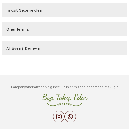
Yorum Yaz
Ürün hakkında henüz soru sorulmamış.
Taksit Seçenekleri
Soru Sor
Önerileriniz
Bu ürünün fiyat bilgisi, resim, ürün açıklamalarında ve diğer konularda
Alışveriş Deneyimi
yetersiz gördüğünüz noktaları öneri formunu kullanarak tarafımıza
iletebilirsiniz.
Görüş ve önerileriniz için teşekkür ederiz.
Sitemize ilk yorumu siz yapın!
Ürün resmi kalitesiz, bozuk veya görüntülenemiyor.
Deneyimini Paylaş
Ürün açıklamasında eksik bilgiler bulunuyor.
Kampanyalarımızdan ve güncel ürünlerimizden haberdar olmak için
Ürün bilgilerinde hatalar bulunuyor.
Bizi Takip Edin
Ürün fiyatı diğer sitelerden daha pahalı.
Bu ürüne benzer farklı alternatifler olmalı.