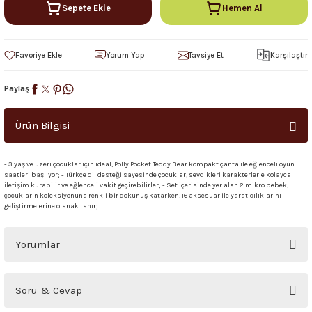
Sepete Ekle
Hemen Al
Yorum Yap
Tavsiye Et
Karşılaştır
Paylaş
Ürün Bilgisi
- 3 yaş ve üzeri çocuklar için ideal, Polly Pocket Teddy Bear kompakt çanta ile eğlenceli oyun
saatleri başlıyor; - Türkçe dil desteği sayesinde çocuklar, sevdikleri karakterlerle kolayca
iletişim kurabilir ve eğlenceli vakit geçirebilirler; - Set içerisinde yer alan 2 mikro bebek,
çocukların koleksiyonuna renkli bir dokunuş katarken, 16 aksesuar ile yaratıcılıklarını
geliştirmelerine olanak tanır;
Yorumlar
Bu ürüne ilk yorumu siz yapın!
Soru & Cevap