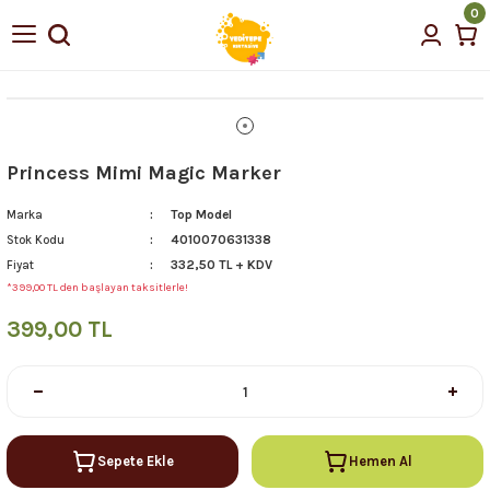
0
Princess Mimi Magic Marker
Top Model
Marka
4010070631338
Stok Kodu
332,50 TL + KDV
Fiyat
*399,00 TL den başlayan taksitlerle!
399,00 TL
Sepete Ekle
Hemen Al