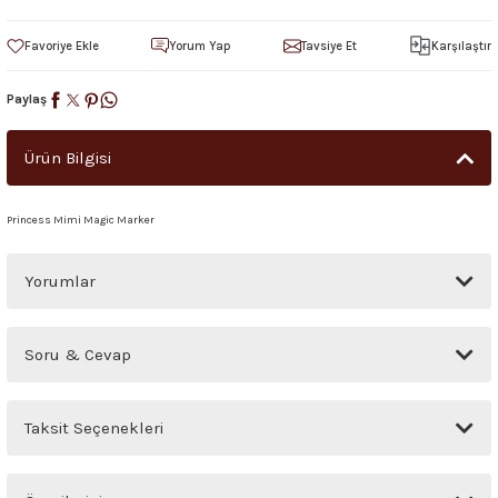
Yorum Yap
Tavsiye Et
Karşılaştır
Paylaş
Ürün Bilgisi
Princess Mimi Magic Marker
Yorumlar
Bu ürüne ilk yorumu siz yapın!
Soru & Cevap
Yorum Yaz
Ürün hakkında henüz soru sorulmamış.
Taksit Seçenekleri
Soru Sor