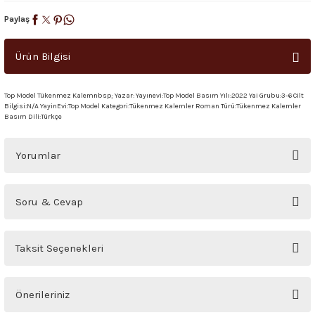
Paylaş
Ürün Bilgisi
Top Model Tükenmez Kalemnbsp; Yazar: Yayınevi:Top Model Basım Yılı:2022 Yai Grubu:3-6 Cilt
Bilgisi:N/A YayinEvi:Top Model Kategori:Tükenmez Kalemler Roman Türü:Tükenmez Kalemler
Basım Dili:Türkçe
Yorumlar
Bu ürüne ilk yorumu siz yapın!
Soru & Cevap
Yorum Yaz
Ürün hakkında henüz soru sorulmamış.
Taksit Seçenekleri
Soru Sor
Önerileriniz