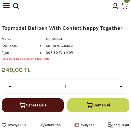
Topmodel Ballpen With Confettihappy Together
Top Model
Marka
4010070635053
Stok Kodu
207,50 TL + KDV
Fiyat
*249,00 TL den başlayan taksitlerle!
249,00 TL
Sepete Ekle
Hemen Al
Yorum Yap
Tavsiye Et
Karşılaştır