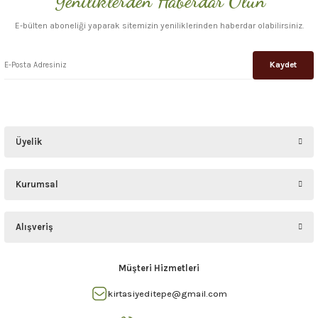
Yeniliklerden Haberdar Olun
Gönder
E-bülten aboneliği yaparak sitemizin yeniliklerinden haberdar olabilirsiniz.
Kaydet
Üyelik
Kurumsal
Alışveriş
Müşteri Hizmetleri
kirtasiyeditepe@gmail.com