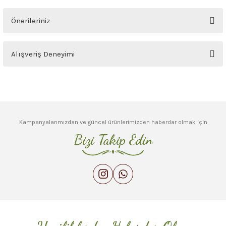
Soru Sor
Önerileriniz
Bu ürünün fiyat bilgisi, resim, ürün açıklamalarında ve diğer konularda
Alışveriş Deneyimi
yetersiz gördüğünüz noktaları öneri formunu kullanarak tarafımıza
iletebilirsiniz.
Görüş ve önerileriniz için teşekkür ederiz.
Sitemize ilk yorumu siz yapın!
Ürün resmi kalitesiz, bozuk veya görüntülenemiyor.
Deneyimini Paylaş
Ürün açıklamasında eksik bilgiler bulunuyor.
Kampanyalarımızdan ve güncel ürünlerimizden haberdar olmak için
Ürün bilgilerinde hatalar bulunuyor.
Bizi Takip Edin
Ürün fiyatı diğer sitelerden daha pahalı.
Bu ürüne benzer farklı alternatifler olmalı.