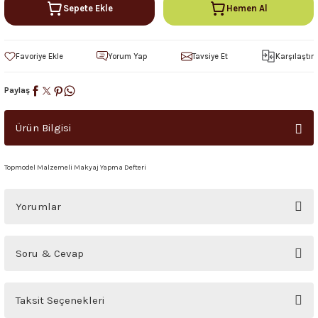
Sepete Ekle
Hemen Al
Yorum Yap
Tavsiye Et
Karşılaştır
Paylaş
Ürün Bilgisi
Topmodel Malzemeli Makyaj Yapma Defteri
Yorumlar
Bu ürüne ilk yorumu siz yapın!
Soru & Cevap
Yorum Yaz
Ürün hakkında henüz soru sorulmamış.
Taksit Seçenekleri