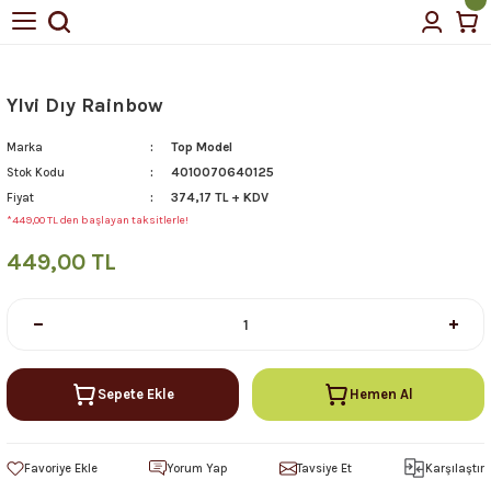
Ylvi Dıy Rainbow
Top Model
Marka
4010070640125
Stok Kodu
374,17 TL + KDV
Fiyat
*449,00 TL den başlayan taksitlerle!
449,00 TL
Sepete Ekle
Hemen Al
Yorum Yap
Tavsiye Et
Karşılaştır