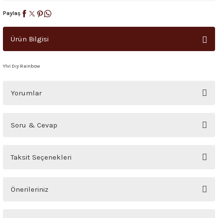
Paylaş
Ürün Bilgisi
Ylvi Dıy Rainbow
Yorumlar
Bu ürüne ilk yorumu siz yapın!
Soru & Cevap
Yorum Yaz
Ürün hakkında henüz soru sorulmamış.
Taksit Seçenekleri
Soru Sor
Önerileriniz
Bu ürünün fiyat bilgisi, resim, ürün açıklamalarında ve diğer konularda