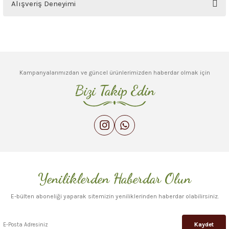
Alışveriş Deneyimi
yetersiz gördüğünüz noktaları öneri formunu kullanarak tarafımıza
iletebilirsiniz.
Görüş ve önerileriniz için teşekkür ederiz.
Sitemize ilk yorumu siz yapın!
Ürün resmi kalitesiz, bozuk veya görüntülenemiyor.
Deneyimini Paylaş
Ürün açıklamasında eksik bilgiler bulunuyor.
Kampanyalarımızdan ve güncel ürünlerimizden haberdar olmak için
Ürün bilgilerinde hatalar bulunuyor.
Bizi Takip Edin
Ürün fiyatı diğer sitelerden daha pahalı.
Bu ürüne benzer farklı alternatifler olmalı.
Yeniliklerden Haberdar Olun
Gönder
E-bülten aboneliği yaparak sitemizin yeniliklerinden haberdar olabilirsiniz.
Kaydet