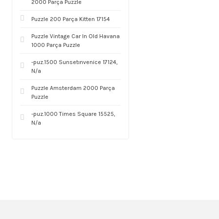
2000 Parça Puzzle
Puzzle 200 Parça Kitten 17154
Puzzle Vintage Car In Old Havana
1000 Parça Puzzle
-puz.1500 Sunsetınvenice 17124,
N/a
Puzzle Amsterdam 2000 Parça
Puzzle
-puz.1000 Times Square 15525,
N/a