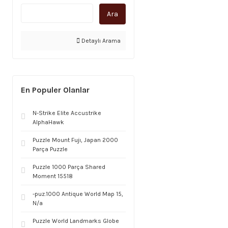
Ara
Detaylı Arama
En Populer Olanlar
N-Strike Elite Accustrike
AlphaHawk
Puzzle Mount Fujı, Japan 2000
Parça Puzzle
Puzzle 1000 Parça Shared
Moment 15518
-puz.1000 Antique World Map 15,
N/a
Puzzle World Landmarks Globe